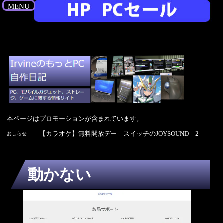
MENU
本ページはプロモーションが含まれています。
【カラオケ】無料開放デー スイッチのJOYSOUND 2026年8月
【カラオケ】無料開放デー スイッチのJOYSOUND 2026年8月
【セール】ツクモがお盆セールを開催中 8月17日まで
【気になるネットワーク機器】Planex 10Gbpsハブ FXXG-000
【カラオケ】無料開放デー スイッチのJOYSOUND 2026年8月
おしらせ
動かない