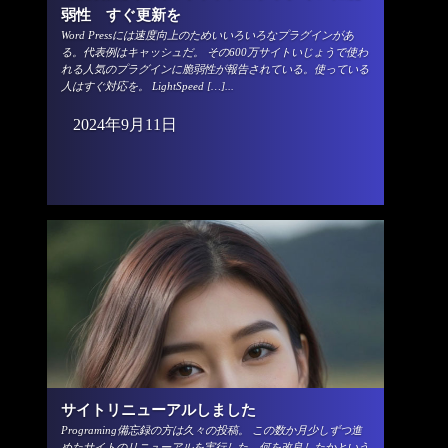
弱性 すぐ更新を
Word Pressには速度向上のためいいろいろなプラグインがあ
る。代表例はキャッシュだ。 その600万サイトいじょうで使わ
れる人気のプラグインに脆弱性が報告されている。使っている
人はすぐ対応を。 LightSpeed […]...
2024年9月11日
サイトリニューアルしました
Programing備忘録の方は久々の投稿。 この数か月少しずつ進
めたサイトのリニューアルを実行した。何を改良したかという