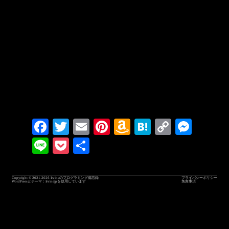
Facebook
Twitter
Email
Pinterest
Amazon
Hatena
Copy
Messenger
Wish
Link
Line
Pocket
共有
List
Copyright © 2021-2026
Irvineのプログラミング備忘録
プライバシーポリシー
WordPressとテーマ：
Irvinejp
を使用しています
免責事項