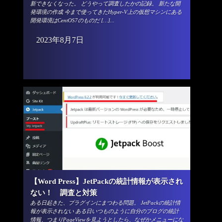
新できなくなった。 どうやって調査したかの記録。 新たな開
発環境の作成 今まで使ってきたHyper-V上の仮想マシンにある
開発環境はCentOS7のものだ […]...
2023年8月7日
【Word Press】JetPackの統計情報が表示され
ない！ 調査と対策
ある日起きた、プラグインにまつわる問題。 JetPackの統計情
報が表示されない ある日いつものように自分のブログの統計
情報、つまりPageViewを見ようとしたら、なぜかメニューにな