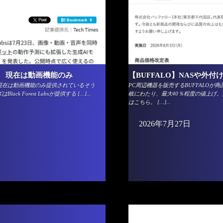
場 現在は動画機能のみ
【BUFFALO】NASや外付
う。現在は動画機能のみ提供されているそう
PC周辺機器を販売するBUFFALOが商
k Forest Labsが提供する […]...
岐にわたり、最大40％程度の値上げ
はこちら。 […]...
2026年7月27日