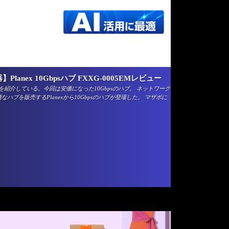
anex 10Gbpsハブ FXXG-0005EMレビュー
紹介している。今回は安価になった10Gbpsのハブ。 ネットワーク
ハブを販売するPlanexから10Gbpsのハブが登場した。 マザボに