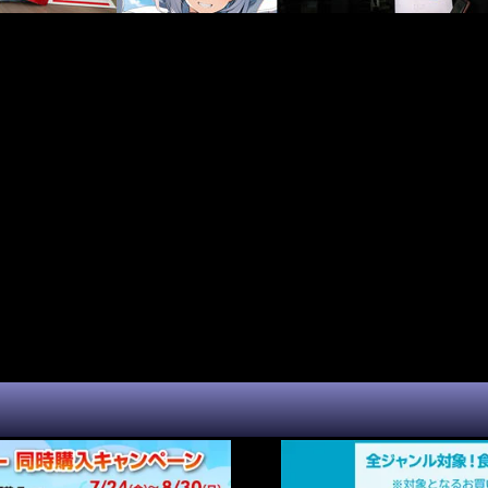
MER SALE! ゲーミングPCやクリエータ向けPCが最大14万円オフ 8月5日ま