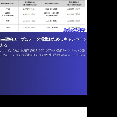
mini契約ユーザにデータ増量おためしキャンペーン
使える
niについて、8月から無料で最大10GBのデータ増量キャンペーンが開
ら。 ドコモの発表 NTTドコモは8月1日からahamo、ドコモmini