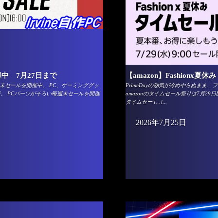
中 7月27日まで
【amazon】Fashionx
末セールを開催中。 PC、ゲーミンググッ
PrimeDayの熱気が冷めやらぬま
で。 PCパーツがそろい毎週末セールを開催
amazonのタイムセール祭りは7月2
タイムセー […]...
2026年7月25日