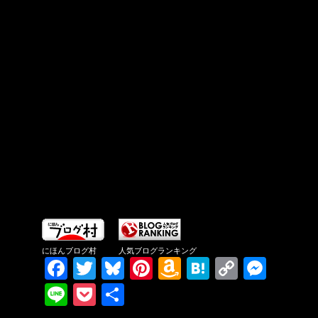
にほんブログ村
人気ブログランキング
Facebook
Twitter
Bluesky
Pinterest
Amazon
Hatena
Copy
Messenger
Wish
Link
Line
Pocket
共有
List