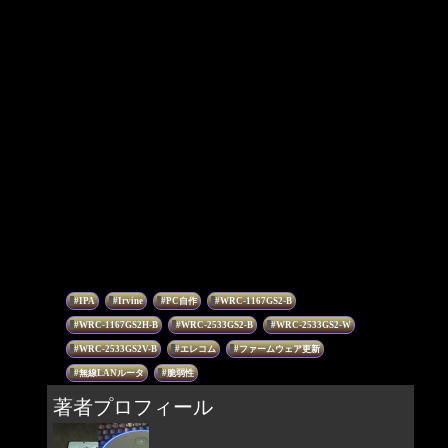
IPA
Irvine
PC自作
WRC-1167GS2-B
WRC-1167GS2H-B
WRC-2533GS2-B
WRC-2533GS2-W
WRC-2533GS2V-B
エレコム
ファームウェア更新
無線LANルータ
脆弱性
著者プロフィール