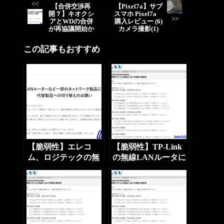
<<
【合併交渉再
【Pixel7a】サブ
開？】キオクシ
スマホ Pixel7a
>>
アとWDの合併
購入レビュー (6)
が再協議開始か
カメラ撮影(1)
この記事もおすすめ
【脆弱性】エレコ
【脆弱性】TP-Link
ム、ロジテックの無
の無線LANルータに
線LANルータに脆弱
脆弱性 すぐ対策を
性 すぐ対策を