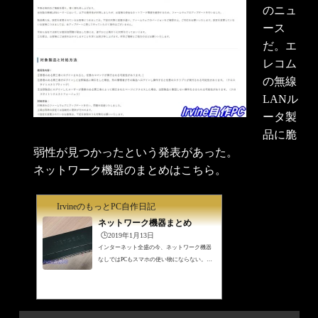
のニュ
ース
だ。エ
レコム
の無線
LANル
ータ製
品に脆
弱性が見つかったという発表があった。
ネットワーク機器のまとめはこちら。
IrvineのもっとPC自作日記
ネットワーク機器まとめ
🕒️2019年1月13日
インターネット全盛の今、ネットワーク機器
なしではPCもスマホの使い物にならない。
（もちろんLTEなどで携帯電話回線でつなぐ方
法はあるが)家庭内のネットワーク機器も以前
なら壊れてから交換だったが、もはや速度が
出なければ寿命前でも積極的に交換していか