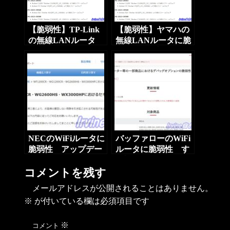
【脆弱性】TP-Link
【脆弱性】ヤマハの
の無線LANルータ
無線LANルータに脆
AX3000などに脆弱
弱性 すぐ対策を
性 すぐ対策を
NECのWiFiルータに
バッファローのWiFi
脆弱性 アップデー
ルータに脆弱性 す
ト提供されない機器
ぐ対策を
コメントを残す
もあり
メールアドレスが公開されることはありません。
※
が付いている欄は必須項目です
※
コメント