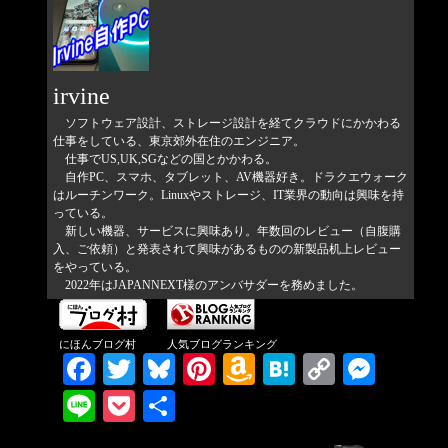
irvine
ソフトウェア設計、ストレージ設計を経てクラウドにかかわる
仕事をしている、東京郊外在住のエンジニア。
仕事でUS,UK,SGなどの国とかかわる。
自作PC、スマホ、タブレット、AV機器好き。ドラクエウォーク
はルーチンワーク。Linuxやストレージ、IT業界の動向は興味を持
っている。
新しい機器、サービスに興味あり。年数回のレビュー（自腹購
入、ご依頼）と発表されて興味があるものの新製品机上レビュー
をやっている。
2022年はJAPANNEXT様のアンバサダーを務めました。
にほんブログ村
人気ブログランキング
Facebook
Twitter
Bluesky
Pinterest
Amazon
Hatena
Copy
Messenger
Wish
Link
Line
Pocket
共有
List