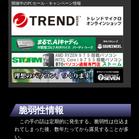
なければいけない。 固定回線引っ越ししてか
開催中のPCセール・キャンペーン情報
らずっと光ファイバで通信している。電話、
ネットだけでなく、テレビも光ファイバで供
給している。フレッツ光の問題点としてIPv4
方式ではPPoEによるボトルネック問題があ
り、低速に悩まされた時期があったが、IPoE
の採用によっ...
脆弱性情報
この手の話は定期的に発生する。脆弱性は仕込ま
れてしまった後、数年たってから露見することが多
い。