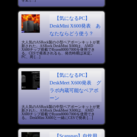
【気になるPC】
DeskMini X600発表 あ
なたならどう使う？
大人気のASRock製の小型ベアボーンキットが更
新された。ASRock DeskMini X600は、AMD
X600チップ搭載でRyzen8000/7000を使用でき
る。CESで発表されるも、発売時期は未定。
PC、周 […]
【気になるPC】
DeskMeet X600発表 グ
ラボ内蔵可能なベアボ
ーン
大人気のASRock製の中型ベアボーンキットが更
新された。ASRock DeskMeet X600は、AMD
X600チップ搭載でRyzen8000/7000を使用でき
る。 DeskMini X600と一緒にCESで発表 […]
【Scansnap】自炊用