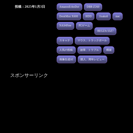
投稿：2025年1月3日
AmazonEchoDot
DBR-Z260
DeskMini X600
HDD
Jisaku6
mac
NAS4Free
PCゲーム
REGZA 55Z7
スキャナ
マウス、トラックボール
人気の投稿
故障、トラブル
構築
画像生成AI
購入、周年レビュー
スポンサーリンク