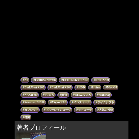
AI
CentOS9 Stream
CITIES SKYLINES
DBR-Z260
DeskMeet X600
DeskMini X600
HDD
Irvine
Mac G4
NAS4Free
PC自作
povo
REGZA 55z7
Scansnap
Scansnap S1500
XigmaNAS
インストール
タイムシフト
タブレット
ブルーレイレコーダ
モトローラ
人気の投稿
構築
著者プロフィール