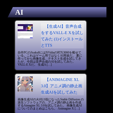
AI
【生成AI】音声合成
をするVALL-E Xを試し
てみた (1)インストール
とTTS
自作PCのJisaku8にはNVidiaのRTX3060を載せて
いる。これはゲーム用ではなくAI用途だ。 夏に
作ってから画像生成、テキスト生成を試してき
たが、今回は音声合成のAIを試してみた。
VALL-E Xだ。 生成A […]
【ANIMAGINE XL
3.0】アニメ調の静止画
生成AIを試してみた
画像生成AIの火付け役になったStable Diffusion の
派生ソフトウェアの、アニメ調の静止画を作成
するAimagine XL 3.0を試してみた。 画像生成AI
についてのまとめはこちら。 Animagine X […]