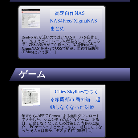
高速自作NAS
NAS4Free/ XigmaNAS
まとめ
ReadyNASが遅いので速いNASサーバを自作し
た。 ちょうどストレージの勉強をしていたころ
で、ZFSの勉強がてら作った。NAS4Free(今は
XigmaNAS)を使ってOSSで構築。重複排除機能
(Dedup)という夢 […]
ゲーム
Cities Skylinesでつく
る箱庭都市 番外編 起
動しなくなった対策
年末からのEPIC Gamesによる無料ダウンロード
で入手した、シムシティのようなゲーム。ある
日、起動しなくなったため対策した内容のご紹
介。 PCゲームのまとめはこちら。 起動しなくな
った その日は確か、夕方まで在宅勤務 […]