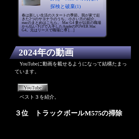
探検と破棄(1)
春は新しい生活のスタートの季節。我が家で起
きた2つのサヨナラのうち、小さい方の紹介。
macのまとめはこちら。 Mac G4 妻が以前の職場
から払い下げで入手したAppleのPOWER Mac
G4。元はリースで職場に導 […]
2024年の動画
YouTubeに動画を載せるようになって結構たまっ
ています。
YouTube
ベスト３を紹介。
３位 トラックボールM575の掃除