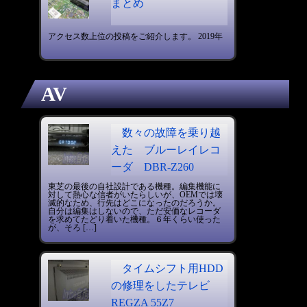
まとめ
アクセス数上位の投稿をご紹介します。 2019年
AV
数々の故障を乗り越
えた ブルーレイレコ
ーダ DBR-Z260
東芝の最後の自社設計である機種。編集機能に
対して熱心な信者がいたらしいが、OEMでは壊
滅的なため、行先はどこになったのだろうか。
自分は編集はしないので、ただ安価なレコーダ
を求めてたどり着いた機種。６年くらい使った
が、そろ […]
タイムシフト用HDD
の修理をしたテレビ
REGZA 55Z7