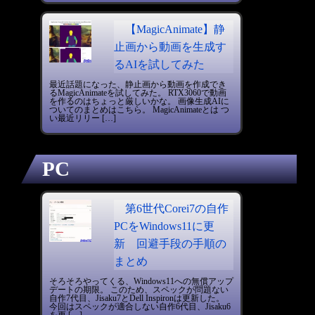
【MagicAnimate】静
止画から動画を生成す
るAIを試してみた
最近話題になった、静止画から動画を作成でき
るMagicAnimateを試してみた。 RTX3060で動画
を作るのはちょっと厳しいかな。 画像生成AIに
ついてのまとめはこちら。 MagicAnimateとは つ
い最近リリー […]
PC
第6世代Corei7の自作
PCをWindows11に更
新 回避手段の手順の
まとめ
そろそろやってくる、Windows11への無償アップ
デートの期限。 このため、スペックが問題ない
自作7代目、Jisaku7とDell Inspironは更新した。
今回はスペックが適合しない自作6代目、Jisaku6
を更 […]