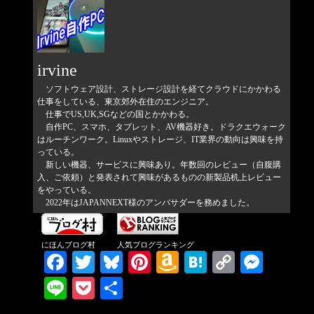
irvine
ソフトウェア設計、ストレージ設計を経てクラウドにかかわる
仕事をしている、東京郊外在住のエンジニア。
仕事でUS,UK,SGなどの国とかかわる。
自作PC、スマホ、タブレット、AV機器好き。ドラクエウォーク
はルーチンワーク。Linuxやストレージ、IT業界の動向は興味を持
っている。
新しい機器、サービスに興味あり。年数回のレビュー（自腹購
入、ご依頼）と発表されて興味があるものの新製品机上レビュー
をやっている。
2022年はJAPANNEXT様のアンバサダーを務めました。
にほんブログ村
人気ブログランキング
Facebook
Twitter
Bluesky
Pinterest
Amazon
Hatena
Copy
Messenger
Wish
Link
Line
Pocket
共有
List