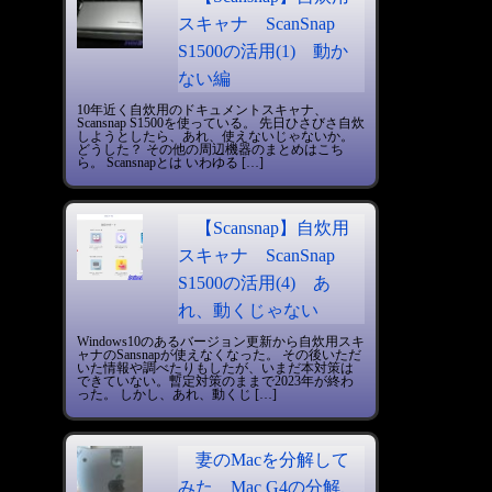
スキャナ ScanSnap
S1500の活用(1) 動か
ない編
10年近く自炊用のドキュメントスキャナ、
Scansnap S1500を使っている。 先日ひさびさ自炊
しようとしたら、あれ、使えないじゃないか。
どうした？ その他の周辺機器のまとめはこち
ら。 Scansnapとは いわゆる […]
【Scansnap】自炊用
スキャナ ScanSnap
S1500の活用(4) あ
れ、動くじゃない
Windows10のあるバージョン更新から自炊用スキ
ャナのSansnapが使えなくなった。 その後いただ
いた情報や調べたりもしたが、いまだ本対策は
できていない。暫定対策のままで2023年が終わ
った。 しかし、あれ、動くじ […]
妻のMacを分解して
みた Mac G4の分解、