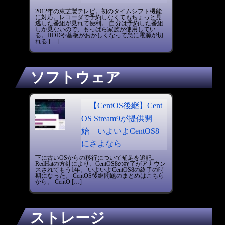
2012年の東芝製テレビ。初のタイムシフト機能
に対応。レコーダで予約しなくてもちょっと見
逃した番組が見れて便利。 自分は予約した番組
しか見ないので、もっぱら家族が使用してい
る。HDDや基板がおかしくなって急に電源が切
れる […]
ソフトウェア
【CentOS後継】Cent
OS Stream9が提供開
始 いよいよCentOS8
にさよなら
下に古いOSからの移行について補足を追記。
RedHatの方針により、CentOS8の終了がアナウン
スされてもう1年。 いよいよCentOS8の終了の時
期になった。 CentOS後継問題のまとめはこちら
から。 CentO […]
ストレージ