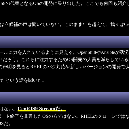
8の代替となるOSの開発に乗り出した。ここでも何回も紹介した、Alm
は立候補の声は聞いていない。このまま年を超えて、我々はCen
ルに力を入れているように見える。OpenShiftやAnsibleが活
ないだろう。これらに注力するためOS開発の人員を減らしているの
atの声明を見るとRHELのバグ対応や新しいバージョンの開発
がでたという話を聞いた。
CentOS9 Streamだ。
ではない。
サポート終了を非難したOSの方ではない。RHELのクローンで
Sだ。