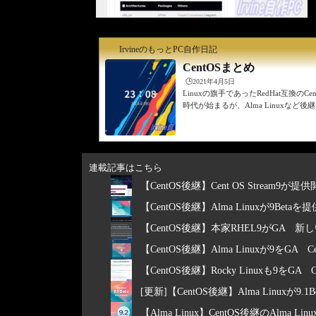
IrvineのもっとPC自作日記
CentOSまとめ
🕒️2021年4月5日
Linuxの旗手であったRedHat互換の
時代が始まるが、Alma Linuxなど
連載記事はこちら
【CentOS後継】Cent OS Stream9
【CentOS後継】Alma Linuxが9Betaを
【CentOS後継】本家RHEL9がGA 新し
【CentOS後継】Alma Linuxが9をGA
【CentOS後継】Rocky Linuxも9を
[更新]【CentOS後継】Alma Linuxが9.
【Alma Linux】CentOS後継のAlma Li