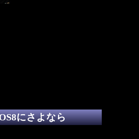
ブレット シャオミ Pad5購入4年レビュー
ntOS8にさよなら