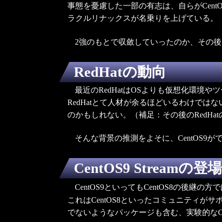
事態を憂慮した一部の有志は、自らがCentOS
ラクルリナックスが名乗りを上げている。
2強のもとで収斂していったのか、その後
RedHatの動向
最近のRedHatはOSよりも仮想化環境やツー
RedHatとて人材が余るほどいるわけでは
のかもしれない。（補足：その後のRedH
そんな背景の推測をよそに、CentOS9
CentOS9 Streamの登場
CentOS9といってもCentOS8の後継の方
これはCentOS8といったコミュニティが
でないようなパッケージも含む、実験的なO