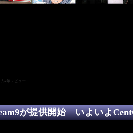
【周年レビュー】メインタ
 Stream9が提供開始 いよいよCe