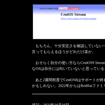
www.centos.org
17 Users
51 Pockets
CentOS Stream
https://www.centos.org/centos-stream/
もちろん、十分安定さを確認していない一
言ってもらえるほうがどれだけ楽か。
おそらく自分の使い方ならCentOS9 
なOSは自分には向いていないと思ってい
あと2週間程度でCentOS8はサポートが
かもしれない。2022年からはRedHat
追記：2023年10月16日