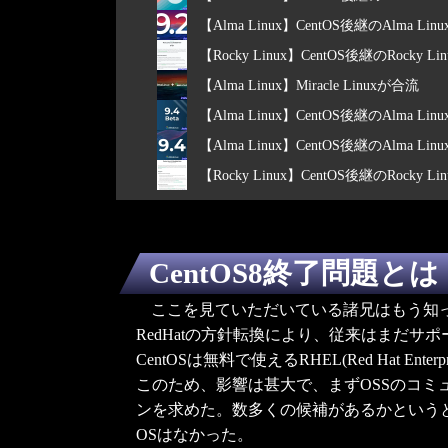
【Alma Linux】CentOS後継のAlma L
【Rocky Linux】CentOS後継のRocky
【Alma Linux】Miracle Linuxが合流
【Alma Linux】CentOS後継のAlma Li
【Alma Linux】CentOS後継のAlma L
【Rocky Linux】CentOS後継のRocky
CentOS8終了問題とは
ここを見ていただいている諸兄はもう知
RedHatの方針転換により、従来はまだサポ
CentOSは無料で使えるRHEL(Red Ha
このため、影響は甚大で、まずOSSのコミ
ンを求めた。数多くの候補があるかというと
OSはなかった。