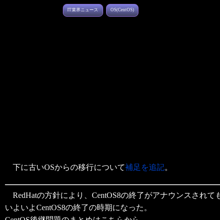
IT業界ニュース
OS(CentOS)
下に古いOSからの移行について
補足を追記
。
RedHatの方針により、CentOS8の終了がアナウンスされて
いよいよCentOS8の終了の時期になった。
CentOS後継問題のまとめはこちらから。