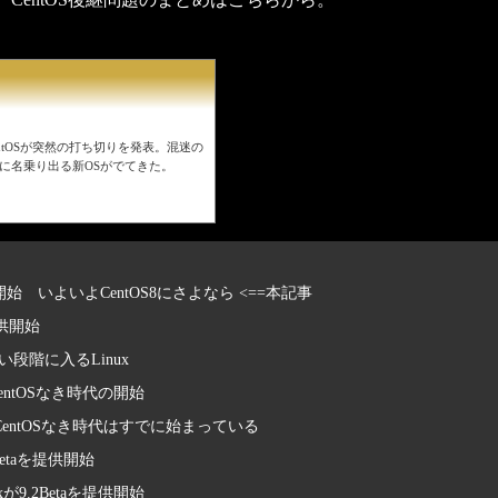
CentOSが突然の打ち切りを発表。混迷の
後継に名乗り出る新OSがでてきた。
が提供開始 いよいよCentOS8にさよなら <==本記事
提供開始
い段階に入るLinux
 CentOSなき時代の開始
GA CentOSなき時代はすでに始まっている
1Betaを提供開始
nuxが9.2Betaを提供開始