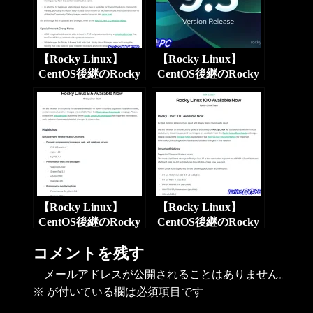
【Rocky Linux】
【Rocky Linux】
CentOS後継のRocky
CentOS後継のRocky
Linuxが8.10 正式版
Linuxが9.5 正式版を
を提供開始
提供開始
【Rocky Linux】
【Rocky Linux】
CentOS後継のRocky
CentOS後継のRocky
Linuxが9.6 正式版を
Linuxが10.0 正式版
コメントを残す
提供開始
を提供開始
メールアドレスが公開されることはありません。
※
が付いている欄は必須項目です