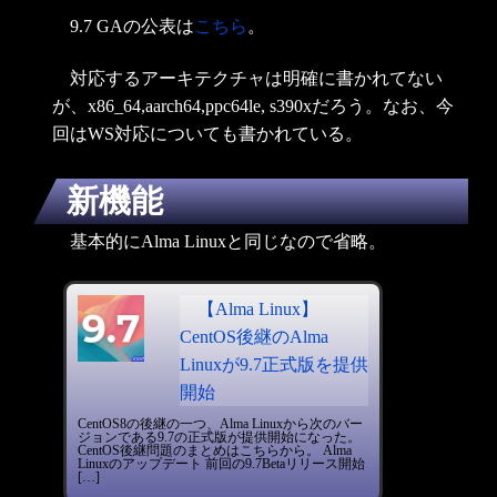
9.7 GAの公表は
こちら
。
対応するアーキテクチャは明確に書かれてない
が、x86_64,aarch64,ppc64le, s390xだろう。なお、今
回はWS対応についても書かれている。
新機能
基本的にAlma Linuxと同じなので省略。
【Alma Linux】
CentOS後継のAlma
Linuxが9.7正式版を提供
開始
CentOS8の後継の一つ、Alma Linuxから次のバー
ジョンである9.7の正式版が提供開始になった。
CentOS後継問題のまとめはこちらから。 Alma
Linuxのアップデート 前回の9.7Betaリリース開始
[…]