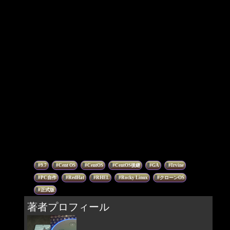
9.7
Cent OS
CentOS
CentOS後継
GA
Irvine
PC自作
RedHat
RHEL
Rocky Linux
クローンOS
正式版
著者プロフィール