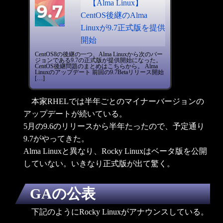
【Alma Linux】
CentOS後継のAlma
Linuxが9.7正式版を提供
開始
CentOS8の後継の一つ、Alma Linuxから次のバー
ジョンである9.7の正式版が提供開始になった。
CentOS後継問題のまとめはこちらから。 Alma
Linuxのアップデート 前回の9.7Betaリリース開始
[…]
本家RHELでは半年ごとのマイナーバージョンの
アップデートが続いている。
5月の9.6のリリースから半年たったので、予定通り
9.7がやってきた。
Alma Linuxと異なり、Rocky Linuxはベータ版を公開
していない。いきなり正式版が出て驚く。
GAの公表
下記のようにRocky Linuxがアナウンスしている。