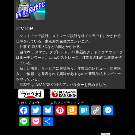
irvine
ソフトウェア設計、ストレージ設計を経てクラウドにかかわる
仕事をしている、東京郊外在住のエンジニア。
仕事でUS,UK,SGなどの国とかかわる。
自作PC、スマホ、タブレット、AV機器好き。ドラクエウォーク
はルーチンワーク。Linuxやストレージ、IT業界の動向は興味を持
っている。
新しい機器、サービスに興味あり。年数回のレビュー（自腹購
入、ご依頼）と発表されて興味があるものの新製品机上レビュー
をやっている。
2022年はJAPANNEXT様のアンバサダーを務めました。
にほんブログ村
人気ブログランキング
Facebook
Twitter
Bluesky
Pinterest
Amazon
Hatena
Copy
Messenger
Wish
Link
Line
Pocket
共有
List