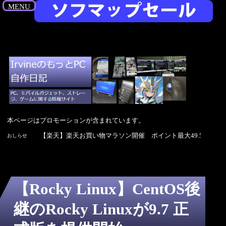
MENU
本ページはプロモーションが含まれています。
【
おしらせ
【Rocky Linux】CentOS後
継のRocky Linuxが9.7 正