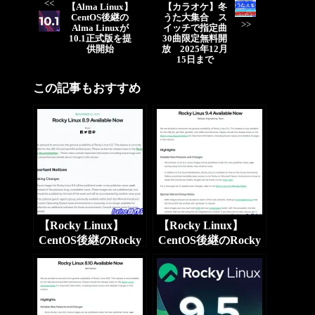
<<
【Alma Linux】
【カラオケ】冬
CentOS後継の
うた大集合 ス
>>
Alma Linuxが
イッチで指定曲
10.1正式版を提
30曲限定無料開
供開始
放 2025年12月
15日まで
この記事もおすすめ
【Rocky Linux】
【Rocky Linux】
CentOS後継のRocky
CentOS後継のRocky
Linuxが8.9/9.3 正式
Linuxが9.4 正式版を
版を提供開始
提供開始