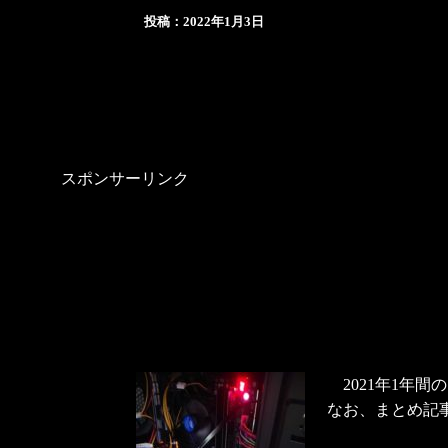
投稿：2022年1月3日
スポンサーリンク
2021年1年
なお、まとめ記